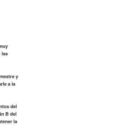
 muy
 las
emestre y
rle a la
ntos del
án B del
tener la