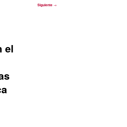
Siguiente
→
 el
as
ca