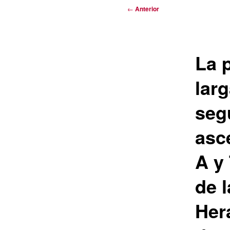
Navegación
←
Anterior
de
entradas
La 
larg
seg
asc
A y
de 
Her