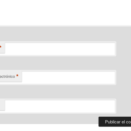
*
*
ectrónico