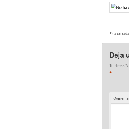
Esta entrad
Deja 
Tu direcció
*
Comentar