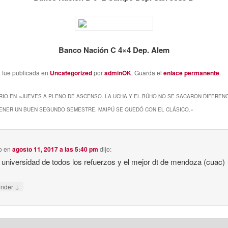
Banco Nación C 4×4 Dep. Alem
a fue publicada en
Uncategorized
por
adminOK
. Guarda el
enlace permanente
.
IO EN «
JUEVES A PLENO DE ASCENSO. LA UCHA Y EL BÚHO NO SE SACARON DIFERENC
ENER UN BUEN SEGUNDO SEMESTRE. MAIPÚ SE QUEDÓ CON EL CLÁSICO.
»
o
en
agosto 11, 2017 a las 5:40 pm
dijo:
l universidad de todos los refuerzos y el mejor dt de mendoza (cuac)
↓
onder