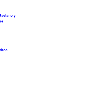
Gaetano y
dez
itos,