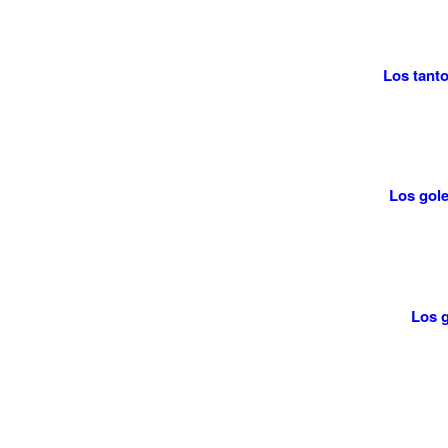
Los tant
Los gole
Los g