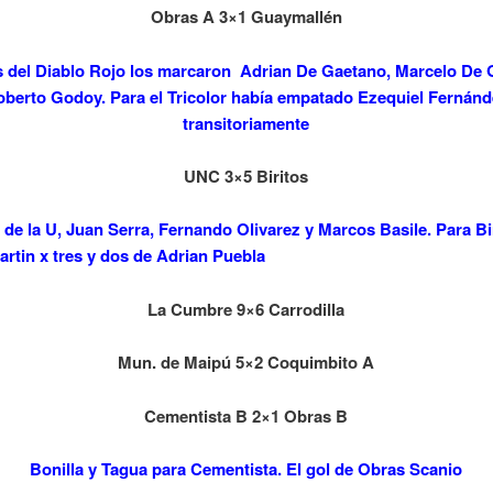
Obras A 3×1 Guaymallén
s del Diablo Rojo los marcaron Adrian De Gaetano, Marcelo De 
berto Godoy. Para el Tricolor había empatado Ezequiel Fernán
transitoriamente
UNC 3×5 Biritos
 de la U, Juan Serra, Fernando Olivarez y Marcos Basile. Para Bir
rtin x tres y dos de Adrian Puebla
La Cumbre 9×6 Carrodilla
Mun. de Maipú 5×2 Coquimbito A
Cementista B 2×1 Obras B
Bonilla y Tagua para Cementista. El gol de Obras Scanio