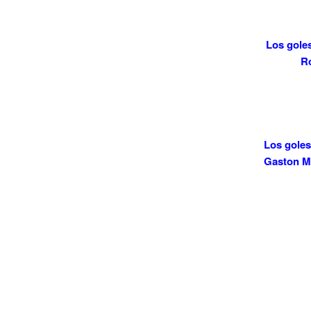
Los gole
Ro
Los goles
Gaston Ma