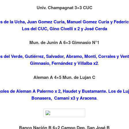
Univ. Champagnat 3×3 CUC
os de la Ucha, Juan Gomez Curia, Manuel Gomez Curia y Federi
Los del CUC, Gino Civelli x 2 y José Cerda
Mun. de Junin A 6×3 Gimnasio N°1
s del Verde, Gutiérrez, Salvador, Abramo, Monti, Corrales y Vent
Gimnasio, Fernández y Villalba x2
.
Aleman A 4×5 Mun. de Lujan C
oles de Aleman A Palermo x 2, Haudet y Bustamante. Los de Lu
Bonasera, Camani x3 y Aracena
.
Banco Nación B 6×2 Campo Dep. San José B