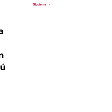
Siguiente
→
a
n
pú