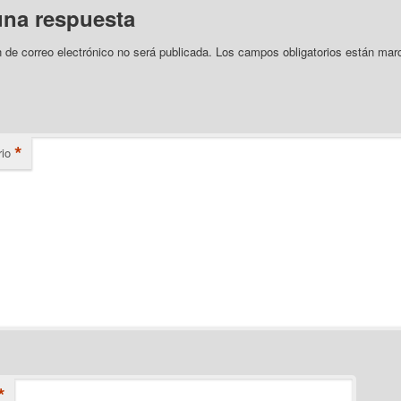
una respuesta
n de correo electrónico no será publicada.
Los campos obligatorios están mar
*
io
*