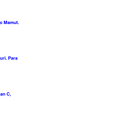
co Mamut.
uri. Para
jan C,