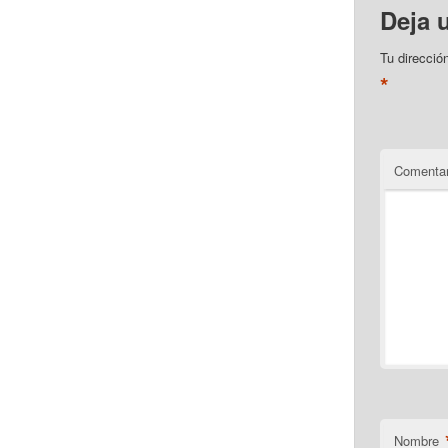
Deja 
Tu direcció
*
Comentar
Nombre