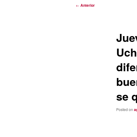
Navegación
←
Anterior
de
entradas
Jue
Uch
dif
bue
se 
Posted on
a