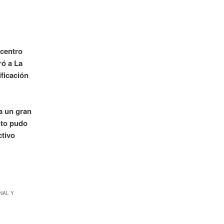
ecentro
ró a La
ficación
a un gran
nto pudo
ctivo
NAL Y