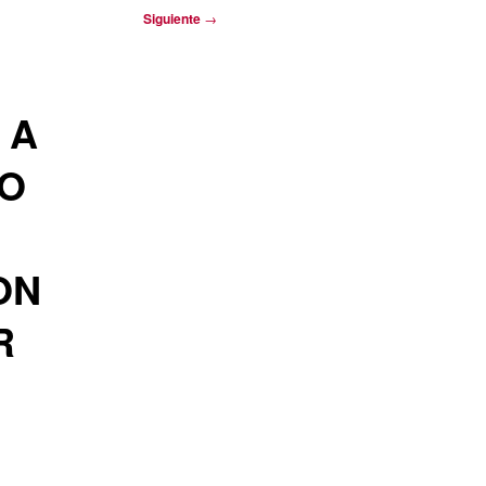
Siguiente
→
 A
CO
ON
R