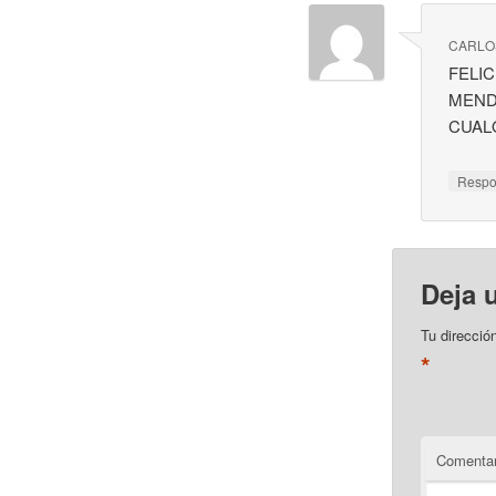
CARLO
FELI
MEND
CUAL
Resp
Deja 
Tu direcció
*
Comentar