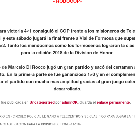
» ROBÓCOP»
ara victoria 4×1 consiguió el COP frente a los misioneros de Tel
i y este sábado jugará la final frente a Vial de Formosa que supe
×2. Tanto los mendocinos como los formoseños lograron la clasi
para la edición 2018 de la División de Honor
.
o de Marcelo Di Rocco jugó un gran partido y sacó del certamen 
to. En la primera parte se fue ganancioso 1×0 y en el compleme
ar el partido con mucha mas amplitud gracias al gran juego cole
desarrollado.
a fue publicada en
Uncategorized
por
adminOK
. Guarda el
enlace permanente
.
IO EN «
CIRCULO POLICIAL LE GANO A TELECENTRO Y SE CLASIFICO PARA JUGAR LA FI
A CLASIFICACION PARA LA DIVISION DE HONOR 2018
»