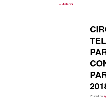
Navegación
←
Anterior
de
entradas
CIR
TEL
PAR
CON
PAR
201
Posted on
a