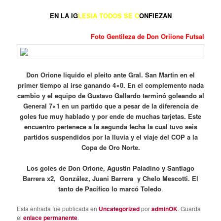
EN LA IG
LESIA TODOS SE C
ONFIEZAN
Foto Gentileza de Don Oriione Futsal
Don Orione liquido el pleito ante Gral. San Martin en el
primer tiempo al irse ganando 4×0. En el complemento nada
cambio y el equipo de Gustavo Gallardo terminó goleando al
General 7×1 en un partido que a pesar de la diferencia de
goles fue muy hablado y por ende de muchas tarjetas. Este
encuentro pertenece a la segunda fecha la cual tuvo seis
partidos suspendidos por la lluvia y el viaje del COP a la
Copa de Oro Norte.
Los goles de Don Orione, Agustin Paladino y Santiago
Barrera x2, González, Juani Barrera y Chelo Mescotti. El
tanto de Pacífico lo marcó Toledo
.
Esta entrada fue publicada en
Uncategorized
por
adminOK
. Guarda
el
enlace permanente
.