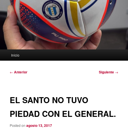
Menú
Inicio
principal
Navegación
←
Anterior
Siguiente
→
de
entradas
EL SANTO NO TUVO
PIEDAD CON EL GENERAL.
Posted on
agosto 13, 2017