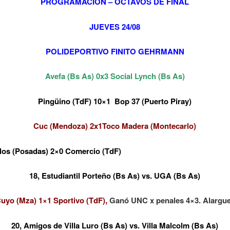
PROGRAMACIÓN – OCTAVOS DE FINAL
JUEVES 24/08
POLIDEPORTIVO FINITO GEHRMANN
Avefa (Bs As) 0x3 Social Lynch (Bs As)
Pingüino (TdF) 10×1 Bop 37 (Puerto Piray)
Cuc (Mendoza) 2x1Toco Madera (Montecarlo)
los (Posadas) 2×0 Comercio (TdF)
18, Estudiantil Porteño (Bs As) vs. UGA (Bs As)
yo (Mza) 1×1 Sportivo (TdF),
Ganó UNC x penales 4×3. Alargue
20, Amigos de Villa Luro (Bs As) vs. Villa Malcolm (Bs As)