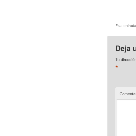
Esta entrad
Deja 
Tu direcció
*
Comentar