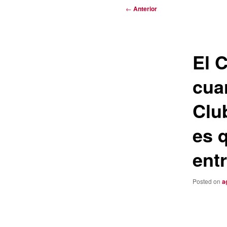
Navegación
←
Anterior
de
entradas
El 
cuar
Clu
es 
entr
Posted on
a