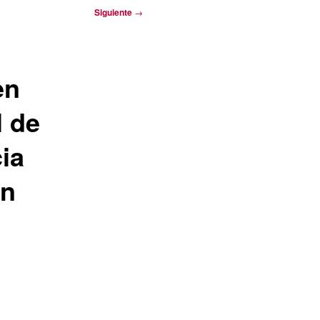
Siguiente
→
en
l de
ia
an