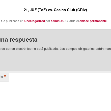
21, JUF (TdF) vs. Casino Club (CRiv)
a fue publicada en
Uncategorized
por
adminOK
. Guarda el
enlace permanente
.
una respuesta
n de correo electrónico no será publicada.
Los campos obligatorios están mar
*
io