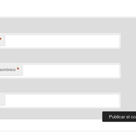
*
*
ectrónico