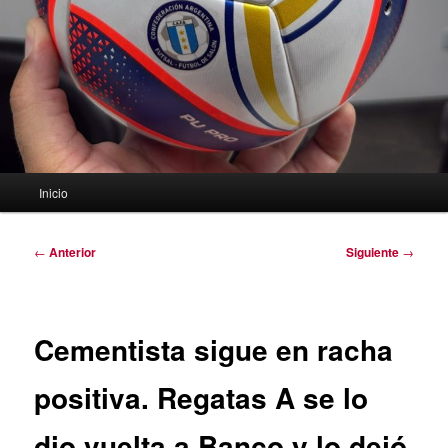
Menú
Inicio
principal
Navegación
←
Anterior
Siguiente
→
de
entradas
Cementista sigue en racha
positiva. Regatas A se lo
dio vuelta a Banco.y lo dejó