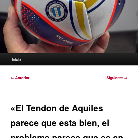
Menú
Inicio
principal
Navegación
←
Anterior
Siguiente
→
de
entradas
«El Tendon de Aquiles
parece que esta bien, el
problema parece que es en