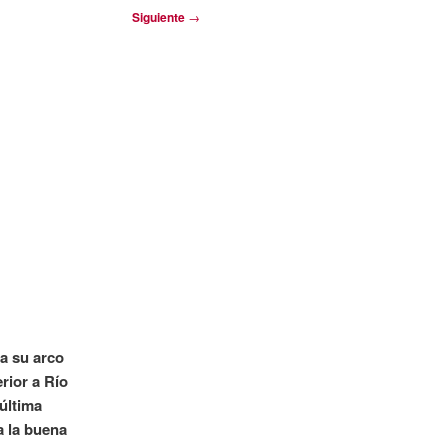
Siguiente
→
ra su arco
rior a Río
 última
a la buena