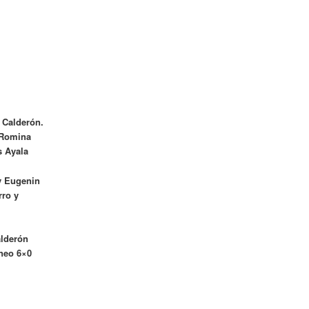
 Calderón.
, Romina
s Ayala
y Eugenin
rro y
alderón
neo 6×0