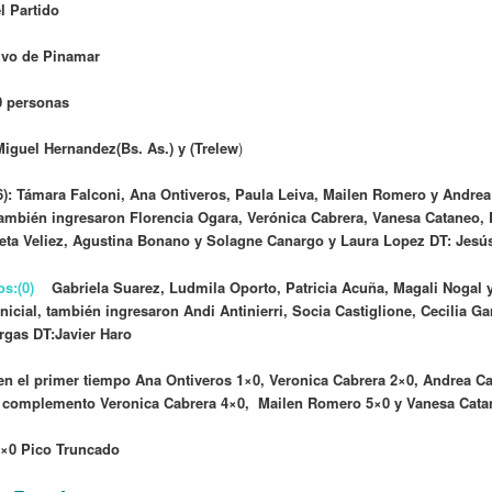
l Partido
ivo de Pinamar
0 personas
Miguel Hernandez(Bs. As.) y (Trelew
)
): Támara Falconi, Ana Ontiveros, Paula Leiva, Mailen Romero y Andrea
, también ingresaron Florencia Ogara, Verónica Cabrera, Vanesa Cataneo
ieta Veliez, Agustina Bonano y Solagne Canargo y Laura Lopez DT: Jesú
gos:(0)
Gabriela
Suarez, Ludmila Oporto, Patricia Acuña, Magali Nogal 
nicial, también ingresaron Andi Antinierri, Socia Castiglione, Cecilia Ga
gas DT:Javier Haro
en el primer tiempo Ana Ontiveros 1×0, Veronica Cabrera 2×0, Andrea C
l complemento Veronica Cabrera 4×0, Mailen Romero 5×0 y Vanesa Cata
×0 Pico Truncado