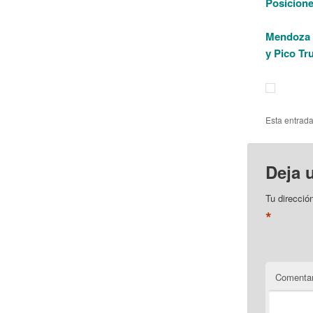
Posicione
Mendoza 4
y Pico Tr
Esta entrad
Deja 
Tu direcció
*
Comentar