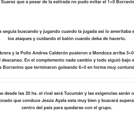
 Suarez que a pesar de la estirada no pudo evitar el 1×0 Borravi
 seguía buscando y jugando cuando la jugada así lo ameritaba e
los ataques y cuidando el balón cuando deba de hacerlo.
brera y la Pollo Andrea Calderón pusieron a Mendoza arriba 3×0 
l descanso. En el complemento nada cambio y todo siguió bajo e
as Borravino que terminaron goleando 6×0 en forma muy contun
e desde las 20 hs. el rival será Tucumán y las exigencias serán o
ionado que conduce Jesús Ayala esta muy bien y buscará superar
centro del país para quedarse con el grupo.