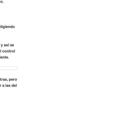
no.
ligiendo
y así se
l control
dente
.
tras, pero
 a las del