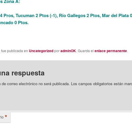
s Zona A:
 Pros, Tucuman 2 Ptos (-1), Río Gallegos 2 Ptos, Mar del Plata 0
uncado 0 Ptos.
a fue publicada en
Uncategorized
por
adminOK
. Guarda el
enlace permanente
.
una respuesta
n de correo electrónico no será publicada.
Los campos obligatorios están mar
*
io