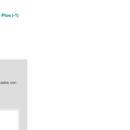
 Ptos (-1)
cados con