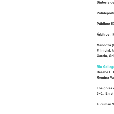
Síntesis de
Polideport
Público: 5
Árbitros: 
Mendoza (6
F. Inicial
Garcia, Gr
Rio Galle
Besabe F. I
Romina Var
Los goles 
3×0,. En e
Tucuman 9