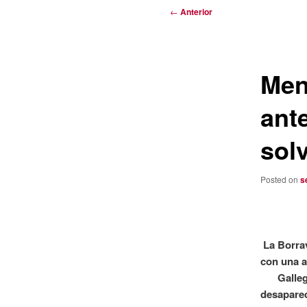
Navegación
←
Anterior
de
entradas
Men
ant
sol
Posted on
s
La Borrav
con una a
Galleg
desaparec