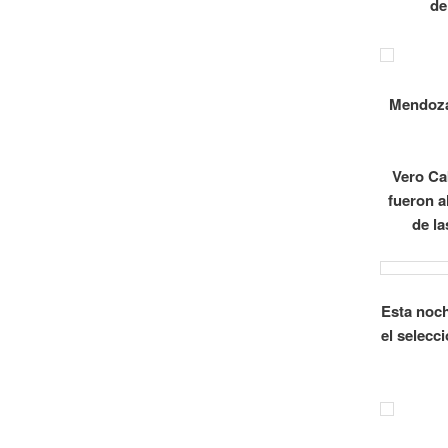
de
Mendoza
Vero Ca
fueron a
de l
Esta noch
el selecc