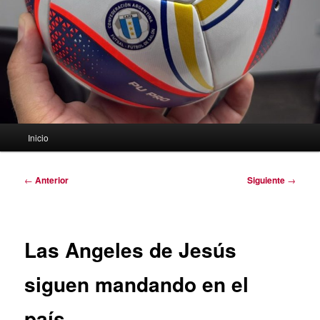
Menú
Inicio
principal
Navegación
←
Anterior
Siguiente
→
de
entradas
Las Angeles de Jesús
siguen mandando en el
país.