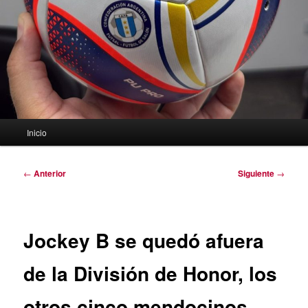
Menú
Inicio
principal
Navegación
←
Anterior
Siguiente
→
de
entradas
Jockey B se quedó afuera
de la División de Honor, los
otros cinco mendocinos