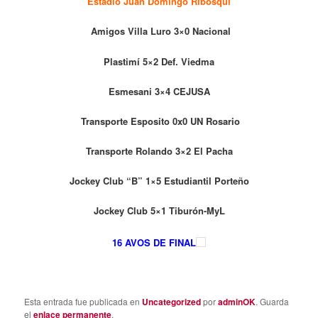
Estadio Juan Domingo Ribosqui
Amigos Villa Luro 3×0 Nacional
Plastimí 5×2 Def. Viedma
Esmesani 3×4 CEJUSA
Transporte Esposito 0x0 UN Rosario
Transporte Rolando 3×2 El Pacha
Jockey Club “B” 1×5 Estudiantil Porteño
Jockey Club 5×1 Tiburón-MyL
16 AVOS DE FINAL
Esta entrada fue publicada en
Uncategorized
por
adminOK
. Guarda
el
enlace permanente
.