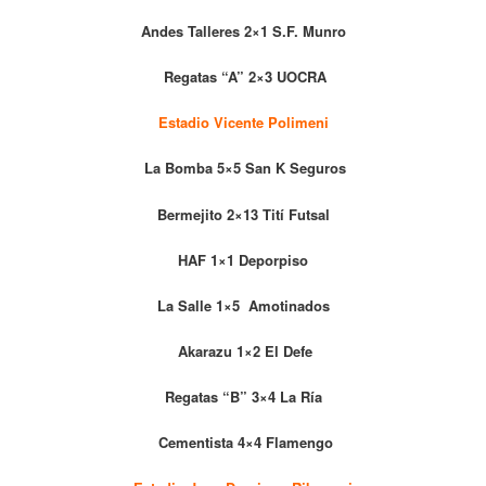
Andes Talleres 2×1 S.F. Munro
Regatas “A” 2×3 UOCRA
Estadio Vicente Polimeni
La Bomba 5×5 San K Seguros
Bermejito 2×13 Tití Futsal
HAF 1×1 Deporpiso
La Salle 1×5 Amotinados
Akarazu 1×2 El Defe
Regatas “B” 3×4 La Ría
Cementista 4×4 Flamengo