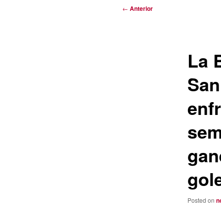
Navegación
←
Anterior
de
entradas
La 
San
enf
sem
gan
gol
Posted on
n