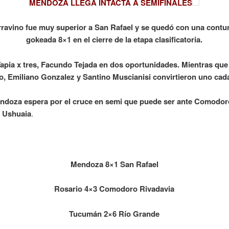
MENDOZA LLEGA INTACTA A SEMIFINALES
ravino fue muy superior a San Rafael y se quedó con una cont
gokeada 8×1 en el cierre de la etapa clasificatoria.
apia x tres, Facundo Tejada en dos oportunidades. Mientras que
o, Emiliano Gonzalez y Santino Muscianisi convirtieron uno cad
doza espera por el cruce en semi que puede ser ante Comodor
o Ushuaia
.
Mendoza 8×1 San Rafael
Rosario 4×3 Comodoro Rivadavia
Tucumán 2×6 Río Grande