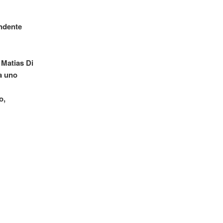
undente
 Matias Di
a uno
o,