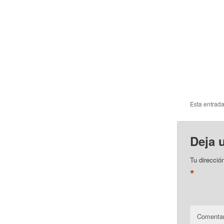
Esta entrad
Deja 
Tu direcció
*
Comentar