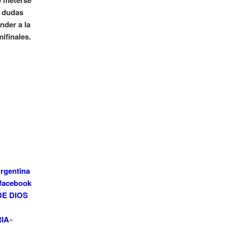
e meterse
n dudas
nder a la
ifinales.
Argentina
 facebook
NDE DIOS
RIA
«