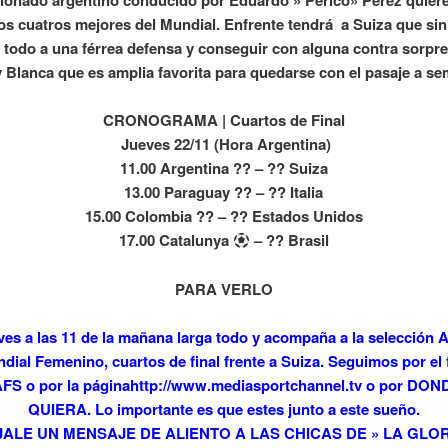
cionado argentino conducido por Eduardo » Perico» Pérez quier
los cuatros mejores del Mundial. Enfrente tendrá a Suiza que si
 todo a una férrea defensa y conseguir con alguna contra sorpre
y Blanca que es amplia favorita para quedarse con el pasaje a sem
CRONOGRAMA | Cuartos de Final
Jueves 22/11 (Hora Argentina)
11.00 Argentina ?? – ?? Suiza
13.00 Paraguay ?? – ?? Italia
15.00 Colombia ?? – ?? Estados Unidos
17.00 Catalunya
– ?? Brasil
PARA VERLO
ves a las 11 de la mañana larga todo y acompaña a la selección 
ndial Femenino, cuartos de final frente a Suiza. Seguimos por el
AFS o por la páginahttp://www.mediasportchannel.tv o por DO
QUIERA. Lo importante es que estes junto a este sueño.
JALE UN MENSAJE DE ALIENTO A LAS CHICAS DE » LA GLO