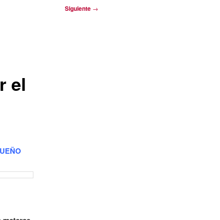
Siguiente
→
r el
 SUEÑO