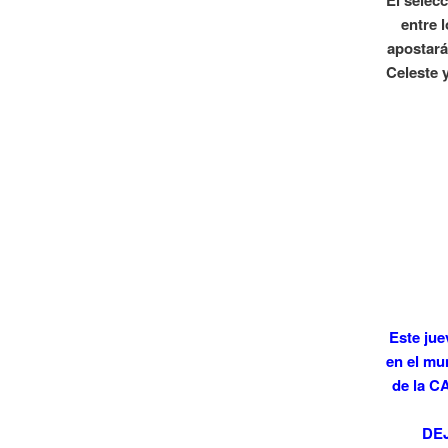
El selec
entre 
apostará
Celeste 
Este jue
en el mu
de la C
DE