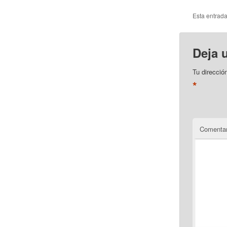
Esta entrad
Deja 
Tu direcció
*
Comentar