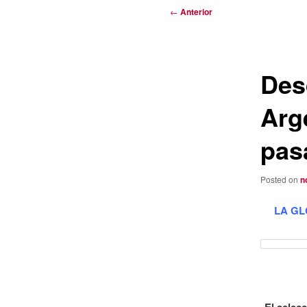
Navegación
←
Anterior
de
entradas
Des
Arge
pas
Posted on
n
LA GL