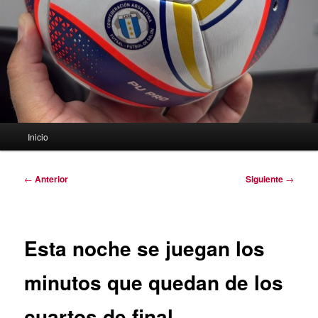
Menú
Inicio
principal
Navegación
←
Anterior
Siguiente
→
de
entradas
Esta noche se juegan los
minutos que quedan de los
cuartos de final