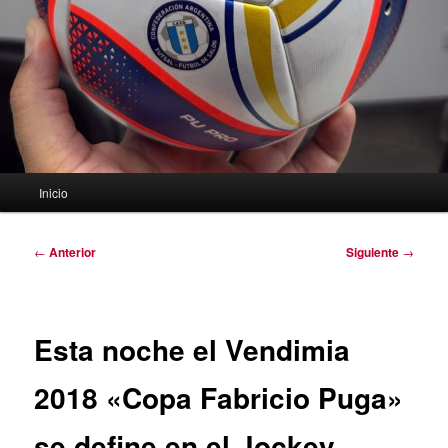
Menú
Inicio
principal
Navegación
←
Anterior
Siguiente
→
de
entradas
Esta noche el Vendimia
2018 «Copa Fabricio Puga»
se define en el Jockey,