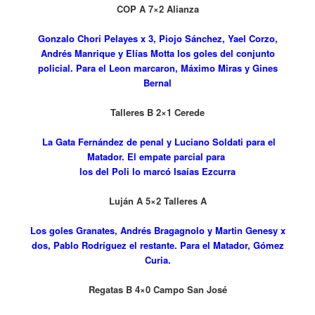
COP A 7×2 Alianza
Gonzalo Chori Pelayes x 3, Piojo Sánchez, Yael Corzo,
Andrés Manrique y Elías Motta los goles del conjunto
policial. Para el Leon marcaron, Máximo Miras y Gines
Bernal
Talleres B 2×1 Cerede
La Gata Fernández de penal y Luciano Soldati para el
Matador. El empate parcial para
los del Poli lo marcó Isaías Ezcurra
Luján A 5×2 Talleres A
Los goles Granates, Andrés Bragagnolo y Martin Genesy x
dos, Pablo Rodríguez el restante. Para el Matador, Gómez
Curia.
Regatas B 4×0 Campo San José