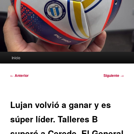
Menú
Inicio
principal
Navegación
←
Anterior
Siguiente
→
de
entradas
Lujan volvió a ganar y es
súper líder. Talleres B
superó a Cerede. El General