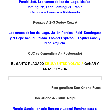
Parcial 3×0. Los tantos de los del Lago, Matías
Domínguez, Fede Domínguez, Pablo
Carbone y Francisco Maldonado
Regatas A 2×3 Godoy Cruz A
Los tantos de los del Lago, Julián Perales, Iñaki Dominguez
y el Pepe Nahuel Parada. Los del Expreso, Ezequiel Caon y
Nico Arejuela.
CUC vs Cementista A ( Postergado)
EL SANTO PLAGADO
DE JUVENTUD VOLVIO A
GANAR Y
ESTA PRIMERO
Foto gentileza Don Orione Futsal
Don Orione 3×2 Mun. Maipú
Marcio Garcia, Ignacio Barrera y Leonel Ramirez para el