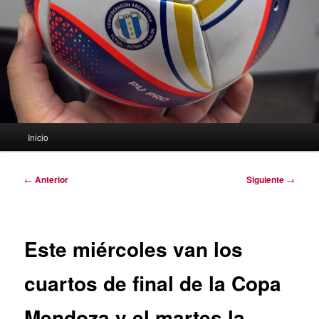
Menú
Inicio
principal
Navegación
←
Anterior
Siguiente
→
de
entradas
Este miércoles van los
cuartos de final de la Copa
Mendoza y el martes la