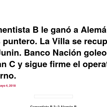
entista B le ganó a Alem
 puntero. La Villa se recu
Junin. Banco Nación goleo
n C y sigue firme el opera
rno.
ayo 4, 2018
Cementista B 3×2 Alemán B