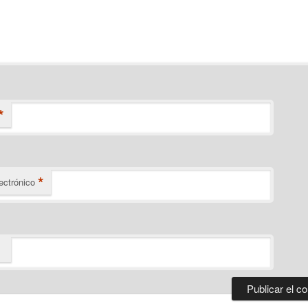
*
*
ectrónico