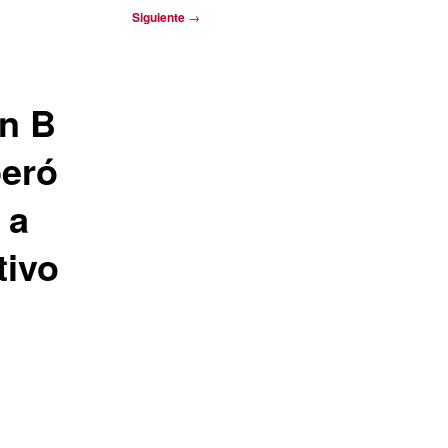
Siguiente
→
án B
peró
 a
tivo