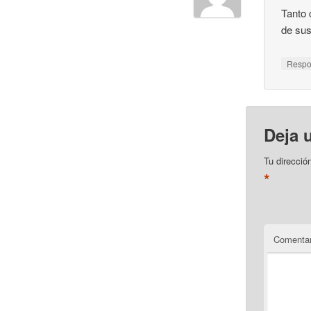
Tanto 
de su
Resp
Deja 
Tu direcció
*
Comentar