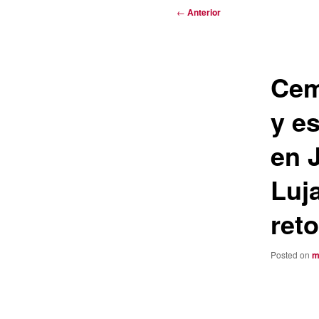
Navegación
←
Anterior
de
entradas
Cem
y es
en 
Luja
reto
Posted on
m