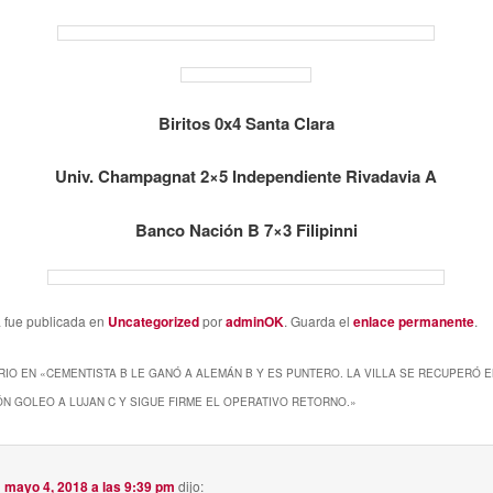
Biritos 0x4 Santa Clara
Univ. Champagnat 2×5 Independiente Rivadavia A
Banco Nación B 7×3 Filipinni
a fue publicada en
Uncategorized
por
adminOK
. Guarda el
enlace permanente
.
IO EN «
CEMENTISTA B LE GANÓ A ALEMÁN B Y ES PUNTERO. LA VILLA SE RECUPERÓ EN
N GOLEO A LUJAN C Y SIGUE FIRME EL OPERATIVO RETORNO.
»
n
mayo 4, 2018 a las 9:39 pm
dijo: