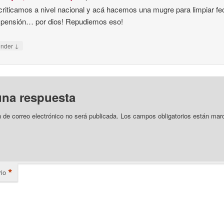
criticamos a nivel nacional y acá hacemos una mugre para limpiar f
spensión… por dios! Repudiemos eso!
↓
onder
una respuesta
n de correo electrónico no será publicada.
Los campos obligatorios están mar
*
io