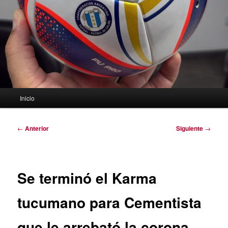
Menú
Inicio
principal
Navegación
←
Anterior
Siguiente
→
de
entradas
Se terminó el Karma
tucumano para Cementista
que le arrebató la corona