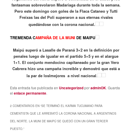
fantasmas sobrevolaron Madariaga durante toda la semana.
Pero este domingo con goles de la Flaca Cataneo y Tutti
Freixas las del Poli superaron a sus eternas rivales
quedándose con la corona nacional.
TREMENDA C
AMPAÑA DE LA MUNI
DE MAIPU
Maipú superó a Lasalle de Paraná 3×2 en la definición por
penales luego de igualar en el partido 5×5 y en el alargue
1×1. El conjunto mendocino capitaneado por la gran Vero
Cabrera hizo una campaña increible y demostró que está a
la par de loslmejores a nivel nacional
.
Esta entrada fue publicada en
Uncategorized
por
adminOK
. Guarda
el
enlace permanente
.
2 COMENTARIOS EN “
SE TERMINÓ EL KARMA TUCUMANO PARA
CEMENTISTA QUE LE ARREBATÓ LA CORONA NACIONAL A ARGENTINOS
DEL NORTE. LA MUNI DE MAIPÚ SE QUEDÓ CON UN GRAN TERCER
PUESTO.
”