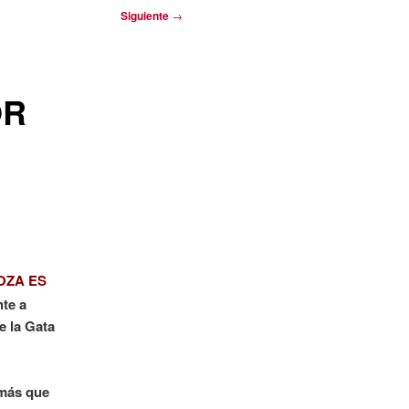
Siguiente
→
OR
OZA ES
te a
e la Gata
 más que