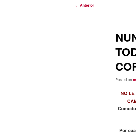
Navegación
←
Anterior
de
entradas
NUN
TOD
COR
Posted on
m
NO LE
CA
Comodoro
Por cua