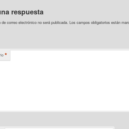
una respuesta
n de correo electrónico no será publicada.
Los campos obligatorios están mar
*
io