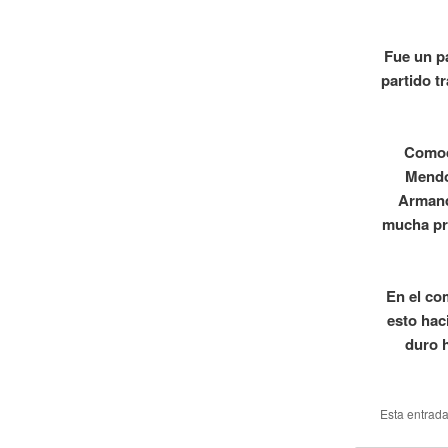
Fue un p
partido t
Comodo
Mendo
Armand
mucha pr
En el co
esto hac
duro 
Esta entrad