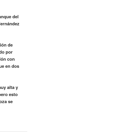
anque del
 Fernández
ción de
do por
lón con
ue en dos
uy alta y
pero esto
oza se