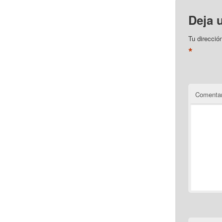
Deja 
Tu direcció
*
Comentar