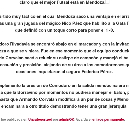
claro que el mejor Futsal está en Mendoza.
artido muy táctico en el cual Mendoza sacó una ventaja en el arr
ras una gran jugada del mágico Nico Páez que habilitó a la Gata
que definió con un toque corto para poner el 1×0.
ro Rivadavia se encontró abajo en el marcador y con la invita
za a que se viniera. Fue en ese momento que el equipo conduci
o Corvalan sacó a relucir su estirpe de campeón y manejó el ba
ecaución y presición alejando de su área a los comodorenses q
ocasiones inquietaron al seguro Federico Pérez.
mplemento la presión de Comodoro en la salida mendocina era m
ia que la Borravino por momentos no pudiera manejar el balón, 
hasta que Armando Corvalan modificará un par de cosas y Mend
encaminara a otro título demostrando tener una gran jerarquía
.
a fue publicada en
Uncategorized
por
adminOK
. Guarda el
enlace permanente
.