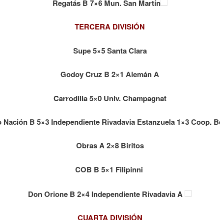
Regatás B 7×6 Mun. San Martín
TERCERA DIVISIÓN
Supe 5×5 Santa Clara
Godoy Cruz B 2×1 Alemán A
Carrodilla 5×0 Univ. Champagnat
 Nación B 5×3 Independiente Rivadavia Estanzuela 1×3 Coop. B
Obras A 2×8 Biritos
COB B 5×1 Filipinni
Don Orione B 2×4 Independiente Rivadavia A
CUARTA DIVISIÓN