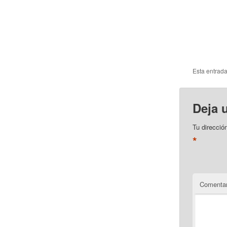
Esta entrad
Deja 
Tu direcció
*
Comentar