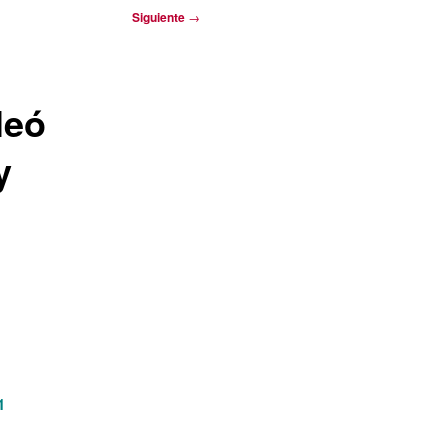
Siguiente
→
leó
y
1