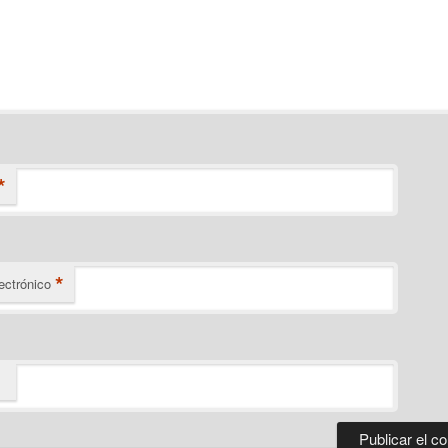
*
*
ectrónico