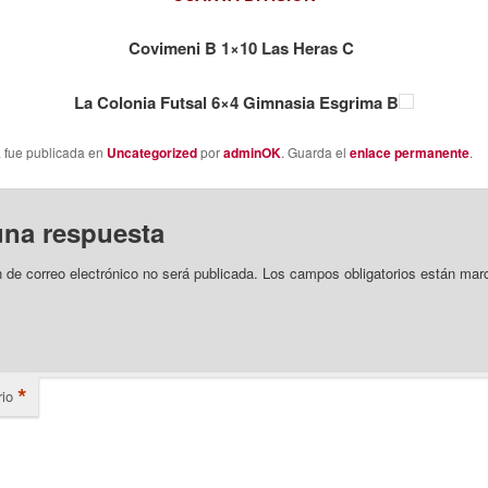
Covimeni B 1×10 Las Heras C
La Colonia Futsal 6×4 Gimnasia Esgrima B
a fue publicada en
Uncategorized
por
adminOK
. Guarda el
enlace permanente
.
una respuesta
n de correo electrónico no será publicada.
Los campos obligatorios están mar
*
io