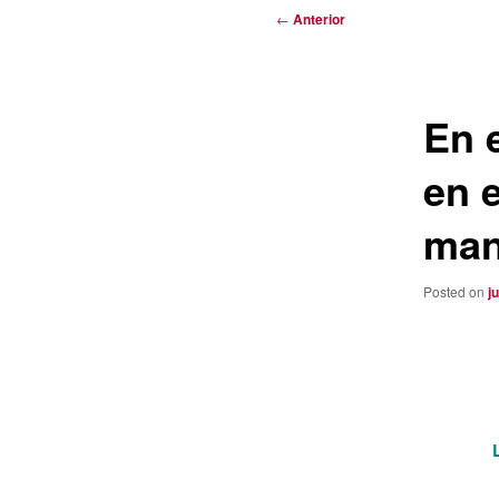
Navegación
←
Anterior
de
entradas
En 
en 
man
Posted on
j