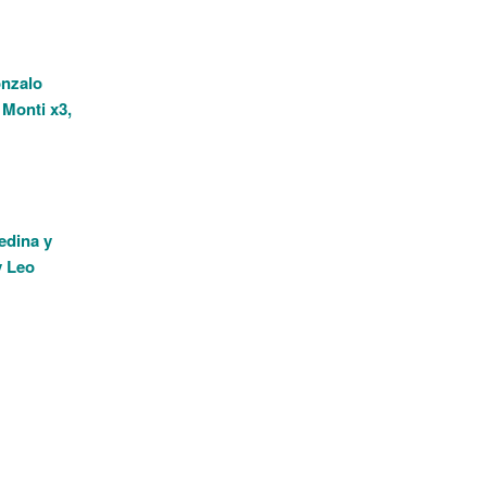
onzalo
 Monti x3,
edina y
y Leo