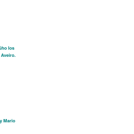
úho los
 Aveiro.
 y Mario