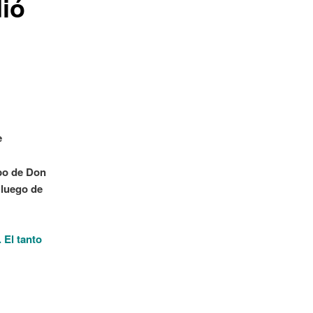
dió
e
ipo de Don
 luego de
 El tanto