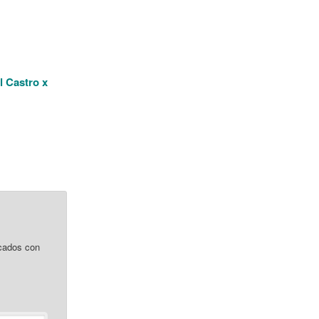
l Castro x
cados con