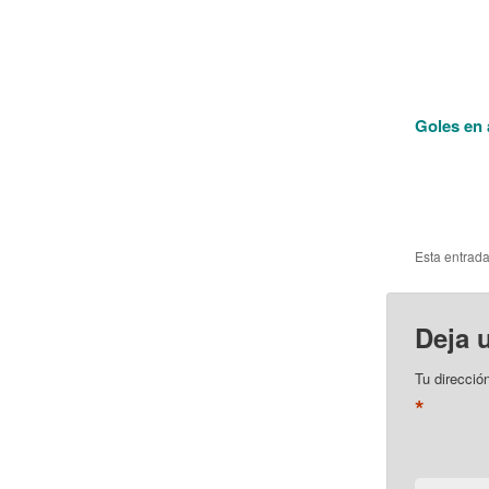
Goles en 
Esta entrad
Deja 
Tu direcció
*