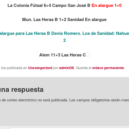
La Colonia Fútsal 6×4 Campo San José B
En alargue 1×0
Mun. Las Heras B 1×2 Sanidad En alargue
alargue para Las Heras B Denis Romero. Los de Sanidad: Nahue
2
Alem 11×3 Las Heras C
a fue publicada en
Uncategorized
por
adminOK
. Guarda el
enlace permanente
.
una respuesta
n de correo electrónico no será publicada.
Los campos obligatorios están mar