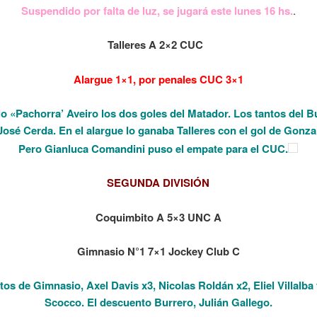
Suspendido por falta de luz, se jugará este lunes 16 hs.
.
Talleres A 2×2 CUC
Alargue 1×1, por penales CUC 3×1
o «Pachorra’ Aveiro los dos goles del Matador. Los tantos del B
osé Cerda. En el alargue lo ganaba Talleres con el
gol de Gonza
Pero Gianluca
Comandini puso el empate para el CUC.
SEGUNDA DIVISIÓN
Coquimbito A 5×3 UNC A
Gimnasio N°1 7×1 Jockey Club C
tos de Gimnasio, Axel Davis x3, Nicolas Roldán x2, Eliel Villalba
Scocco. El descuento Burrero, Julián Gallego.