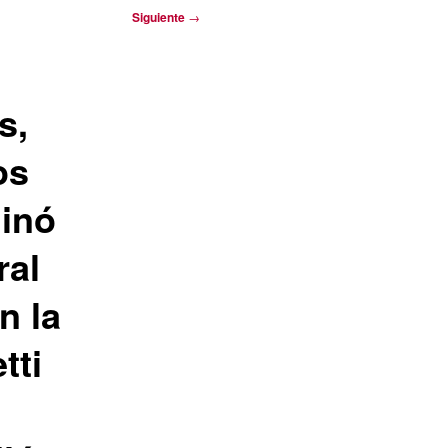
Siguiente
→
s,
os
minó
ral
n la
tti