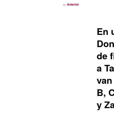
Navegación
←
Anterior
de
entradas
En 
Don
de 
a Ta
van 
B, 
y Z