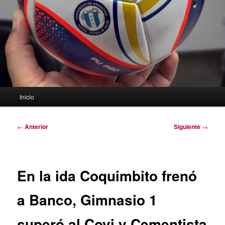
Menú
Inicio
principal
Navegación
←
Anterior
Siguiente
→
de
entradas
En la ida Coquimbito frenó
a Banco, Gimnasio 1
superó al Covi y Cementista