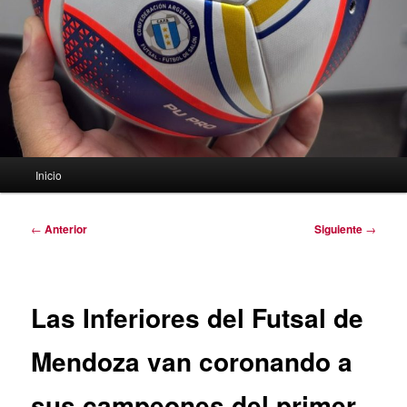
Menú
Inicio
principal
Navegación
←
Anterior
Siguiente
→
de
entradas
Las Inferiores del Futsal de
Mendoza van coronando a
sus campeones del primer