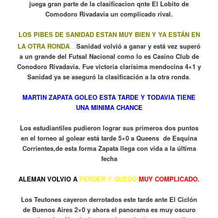
juega gran parte de la clasificacion qnte El Lobito de
Comodoro Rivadavia un complicado rival.
LOS PIBES DE SANIDAD ESTAN MUY BIEN Y YA ESTÁN EN
LA OTRA RONDA
Sanidad volvió a ganar y está vez superó
a un grande del Futsal Nacional como lo es Casino Club de
Conodoro Rivadavia. Fue victoria clarísima mendocina 4×1 y
Sanidad ya se aseguró la clasificación a la otra ronda
.
MARTIN ZAPATA GOLEO ESTA TARDE Y TODAVIA TIENE
UNA MINIMA CHANCE
Los estudiantiles pudieron lograr sus primeros dos puntos
en el torneo al golear está tarde 5×0 a Queens de Esquina
Corrientes,de esta forma Zapata llega con vida a la última
fecha
ALEMAN VOLVIO A
PERDER Y QUEDO
MUY COMPLICADO.
Los Teutones cayeron derrotados este tarde ante El Ciclón
de Buenos Aires 2×0 y ahora el panorama es muy oscuro