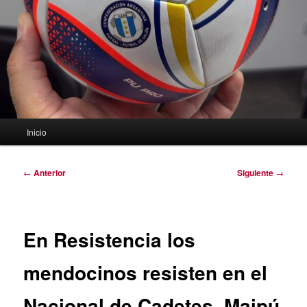
Menú
Inicio
principal
Navegación
←
Anterior
Siguiente
→
de
entradas
En Resistencia los
mendocinos resisten en el
Nacional de Cadetes. Maipú