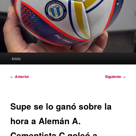
Menú
Inicio
principal
Navegación
←
Anterior
Siguiente
→
de
entradas
Supe se lo ganó sobre la
hora a Alemán A.
Cementista C goleó a