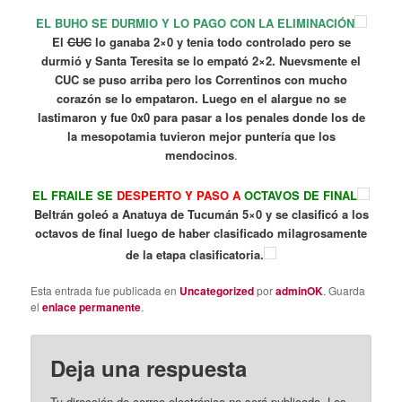
EL BUHO SE DURMIO Y LO PAGO CON LA ELIMINACIÓN
El
CUC
lo ganaba 2×0 y tenia todo controlado pero se
durmió y Santa Teresita se lo empató 2×2. Nuevsmente el
CUC se puso arriba pero los Correntinos con mucho
corazón se lo empataron. Luego en el alargue no se
lastimaron y fue 0x0 para pasar a los penales donde los de
la mesopotamia tuvieron mejor puntería que los
mendocinos
.
EL FRAILE SE
DESPERTO Y PASO A
OCTAVOS DE FINAL
Beltrán goleó a Anatuya de Tucumán 5×0 y se clasificó a los
octavos de final luego de haber clasificado milagrosamente
de la etapa clasificatoria.
Esta entrada fue publicada en
Uncategorized
por
adminOK
. Guarda
el
enlace permanente
.
Deja una respuesta
Tu dirección de correo electrónico no será publicada.
Los