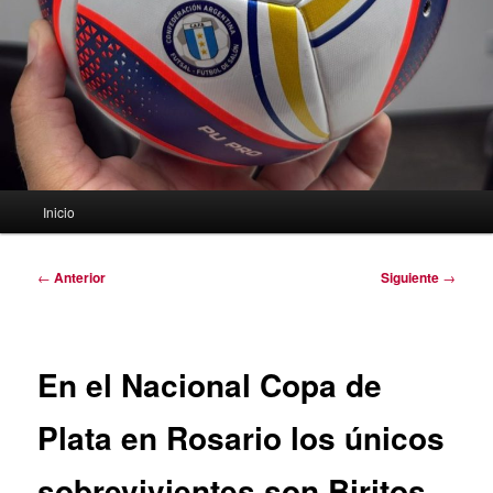
Menú
Inicio
principal
Navegación
←
Anterior
Siguiente
→
de
entradas
En el Nacional Copa de
Plata en Rosario los únicos
sobrevivientes son Biritos