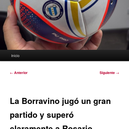
Menú
Inicio
principal
Navegación
←
Anterior
Siguiente
→
de
entradas
La Borravino jugó un gran
partido y superó
claramente a Rosario,