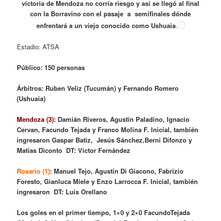
victoria de Mendoza no corría riesgo y así se llegó al final
con la Borravino con el pasaje a semifinales dónde
enfrentará a un viejo conocido como Ushuaia
.
Estadio: ATSA
Público: 150 personas
Árbitros: Ruben Veliz (Tucumán) y Fernando Romero
(Ushuaia)
Mendoza (3):
Damián Riveros, Agustín Paladino, Ignacio
Cervan, Facundo Tejada y Franco Molina F. Inicial, también
ingresaron Gaspar Batiz, Jesús Sánchez,Berni Difonzo y
Matías Diconto DT: Victor Fernández
Rosario (1)
: Manuel Tejo, Agustín Di Giacono, Fabrizio
Foresto, Gianluca Miele y Enzo Larrocca F. Inicial, también
ingresaron DT: Luis Orellano
Los goles en el primer tiempo, 1×0 y 2×0 FacundoTejada