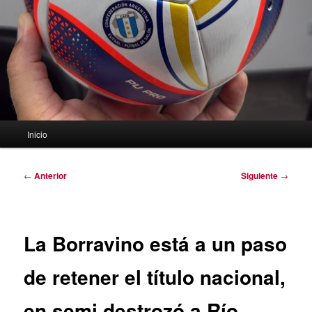
Menú
Inicio
principal
Navegación
←
Anterior
Siguiente
→
de
entradas
La Borravino está a un paso
de retener el título nacional,
en semi destrozó a Río