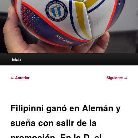
Menú
Inicio
principal
Navegación
←
Anterior
Siguiente
→
de
entradas
Filipinni ganó en Alemán y
sueña con salir de la
promoción. En la D, el