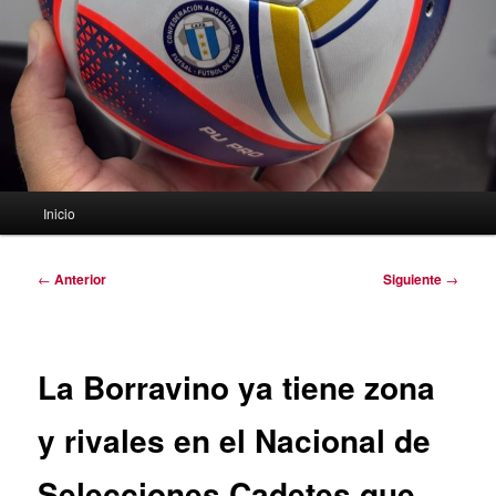
Menú
Inicio
principal
Navegación
←
Anterior
Siguiente
→
de
entradas
La Borravino ya tiene zona
y rivales en el Nacional de
Selecciones Cadetes que