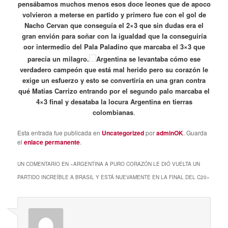
pensábamos muchos menos esos doce leones que de apoco
volvieron a meterse en partido y primero fue con el gol de
Nacho Cervan que conseguía el 2×3 que sin dudas era el
gran envión para soñar con la igualdad que la conseguiría
oor intermedio del Pala Paladino que marcaba el 3×3 que
parecía un milagro.
Argentina se levantaba cómo ese
verdadero campeón que está mal herido pero su corazón le
exige un esfuerzo y esto se convertiría en una gran contra
qué Matías Carrizo entrando por el segundo palo marcaba el
4×3 final y desataba la locura Argentina en tierras
colombianas
.
Esta entrada fue publicada en
Uncategorized
por
adminOK
. Guarda
el
enlace permanente
.
UN COMENTARIO EN «
ARGENTINA A PURO CORAZÓN LE DIÓ VUELTA UN
PARTIDO INCREÍBLE A BRASIL Y ESTÁ NUEVAMENTE EN LA FINAL DEL C20
»