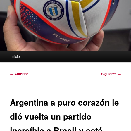
Menú
Inicio
principal
Navegación
←
Anterior
Siguiente
→
de
entradas
Argentina a puro corazón le
dió vuelta un partido
increíble a Brasil y está