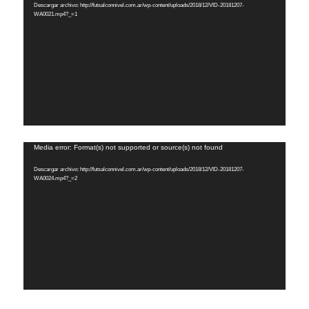
Descargar archivo: http://futsalconnivel.com.ar/wp-content/uploads/2018/12/VID-20181207-
vídeo
WA0021.mp4?_=1
Reproductor
Media error: Format(s) not supported or source(s) not found
de
Descargar archivo: http://futsalconnivel.com.ar/wp-content/uploads/2018/12/VID-20181207-
vídeo
WA0024.mp4?_=2