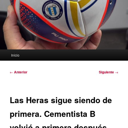
Menú
Inicio
principal
Navegación
←
Anterior
Siguiente
→
de
entradas
Las Heras sigue siendo de
primera. Cementista B
volvió a primera después