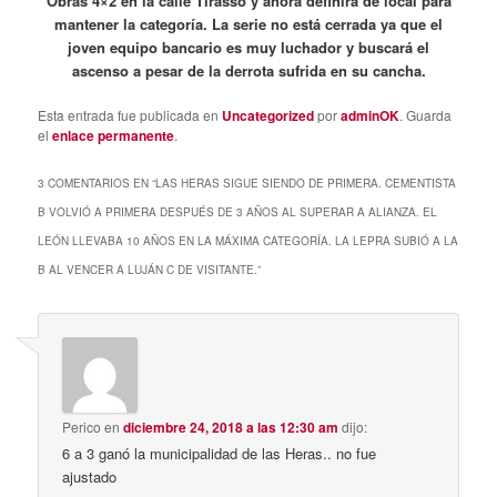
Obras 4×2 en la calle Tirasso y ahora definirá de local para
mantener la categoría. La serie no está cerrada ya que el
joven equipo bancario es muy luchador y buscará el
ascenso a pesar de la derrota sufrida en su cancha.
Esta entrada fue publicada en
Uncategorized
por
adminOK
. Guarda
el
enlace permanente
.
3 COMENTARIOS EN “
LAS HERAS SIGUE SIENDO DE PRIMERA. CEMENTISTA
B VOLVIÓ A PRIMERA DESPUÉS DE 3 AÑOS AL SUPERAR A ALIANZA. EL
LEÓN LLEVABA 10 AÑOS EN LA MÁXIMA CATEGORÍA. LA LEPRA SUBIÓ A LA
B AL VENCER A LUJÁN C DE VISITANTE.
”
Perico
en
diciembre 24, 2018 a las 12:30 am
dijo:
6 a 3 ganó la municipalidad de las Heras.. no fue
ajustado