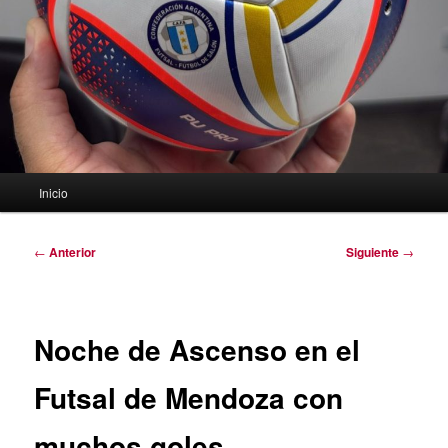
Menú
Inicio
principal
Navegación
←
Anterior
Siguiente
→
de
entradas
Noche de Ascenso en el
Futsal de Mendoza con
muchos goles.