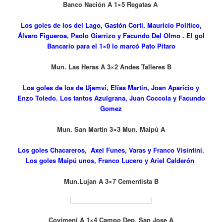
Banco Nación A 1×5 Regatas A
Los goles de los del Lago, Gastón Corti, Mauricio Político,
Álvaro Figueroa, Paolo Giarrizo y Facundo Del Olmo . El gol
Bancario para el 1×0 lo marcó Pato Pitaro
Mun. Las Heras A 3×2 Andes Talleres B
Los goles de los de Ujemvi, Elías Martin, Joan Aparicio y
Enzo Toledo. Los tantos Azulgrana, Juan Coccola y Facundo
Gomez
Mun. San Martin 3×3 Mun. Maipú A
Los goles Chacareros, Axel Funes, Varas y Franco Visintini.
Los goles Maipú unos, Franco Lucero y Ariel Calderón
Mun.Lujan A 3×7 Cementista B
Covimeni A 1×4 Campo Dep. San Jose A