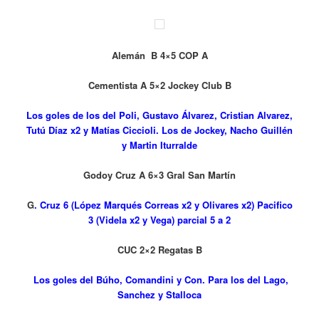
Alemán B 4×5 COP A
Cementista A 5×2 Jockey Club B
Los goles de los del Poli, Gustavo Álvarez, Cristian Alvarez,
Tutú Díaz x2 y Matías Ciccioli. Los de Jockey, Nacho Guillén
y Martin Iturralde
Godoy Cruz A 6×3 Gral San Martín
G
. Cruz 6 (López Marqués Correas x2 y Olivares x2) Pacifico
3 (Videla x2 y Vega) parcial 5 a 2
CUC 2×2 Regatas B
Los goles del Búho, Comandini y Con. Para los del Lago,
Sanchez y Stalloca