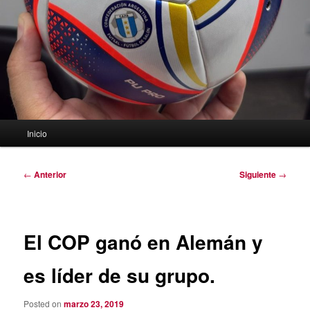
Menú
Inicio
principal
Navegación
←
Anterior
Siguiente
→
de
entradas
El COP ganó en Alemán y
es líder de su grupo.
Posted on
marzo 23, 2019