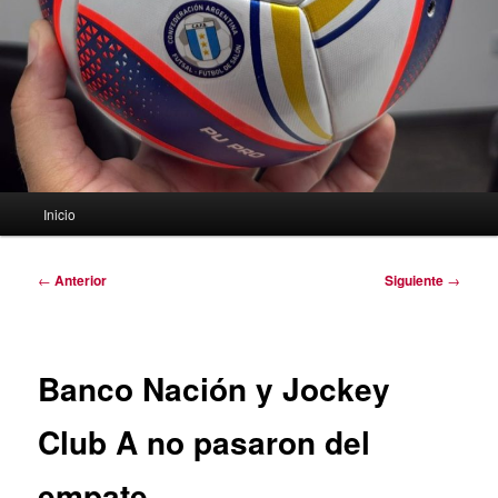
Menú
Inicio
principal
Navegación
←
Anterior
Siguiente
→
de
entradas
Banco Nación y Jockey
Club A no pasaron del
empate.