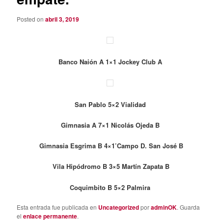
Posted on
abril 3, 2019
Banco Naión A 1×1 Jockey Club A
San Pablo 5×2 Vialidad
Gimnasia A 7×1 Nicolás Ojeda B
Gimnasia Esgrima B 4×1’Campo D. San José B
Vila Hipódromo B 3×5 Martín Zapata B
Coquimbito B 5×2 Palmira
Esta entrada fue publicada en
Uncategorized
por
adminOK
. Guarda
el
enlace permanente
.