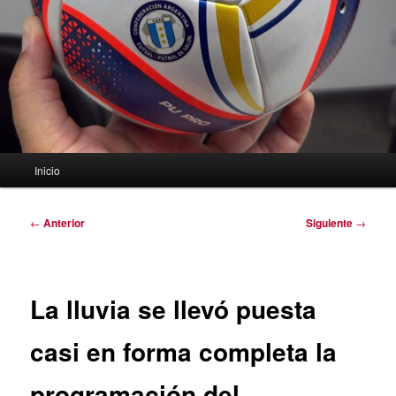
Menú
Inicio
principal
Navegación
←
Anterior
Siguiente
→
de
entradas
La lluvia se llevó puesta
casi en forma completa la
programación del