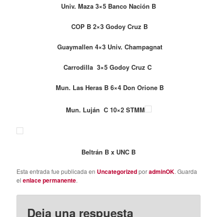
Univ. Maza 3×5 Banco Nación B
COP B 2×3 Godoy Cruz B
Guaymallen 4×3 Univ. Champagnat
Carrodilla 3×5 Godoy Cruz C
Mun. Las Heras B 6×4 Don Orione B
Mun. Luján C 10×2 STMM
Beltrán B x UNC B
Esta entrada fue publicada en
Uncategorized
por
adminOK
. Guarda
el
enlace permanente
.
Deja una respuesta