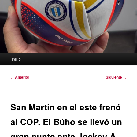
Menú
Inicio
principal
Navegación
←
Anterior
Siguiente
→
de
entradas
San Martin en el este frenó
al COP. El Búho se llevó un
gran punto ante Jockey A.