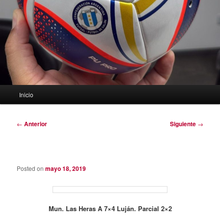
Menú
Inicio
principal
Navegación
←
Anterior
Siguiente
→
de
entradas
Posted on
mayo 18, 2019
Mun. Las Heras A
7×4 Luján. Parcial 2×2