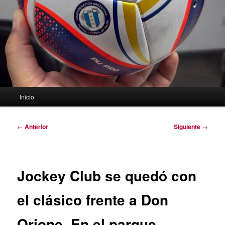
Menú
Inicio
principal
Navegación
←
Anterior
Siguiente
→
de
entradas
Jockey Club se quedó con
el clásico frente a Don
Orione. En el parque,