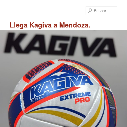
Ir
al
Busc
contenido
principal
Llega Kagiva a Mendoza.