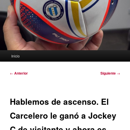
Menú
Inicio
principal
Navegación
←
Anterior
Siguiente
→
de
entradas
Hablemos de ascenso. El
Carcelero le ganó a Jockey
C de visitante y ahora es