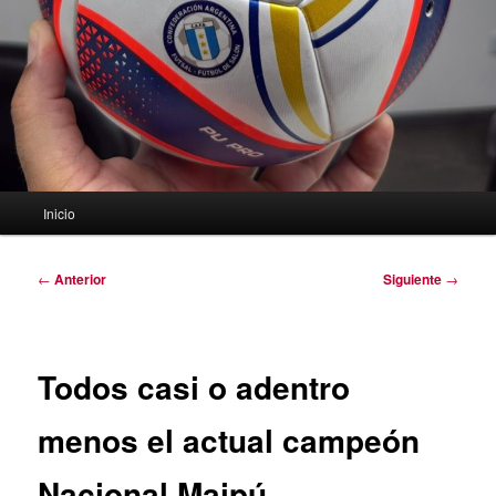
Menú
Inicio
principal
Navegación
←
Anterior
Siguiente
→
de
entradas
Todos casi o adentro
menos el actual campeón
Nacional Maipú.