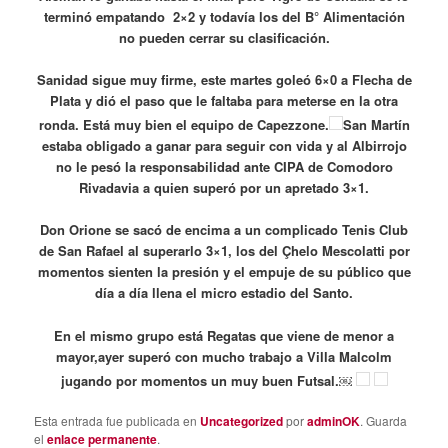
terminó empatando 2×2 y todavía los del B° Alimentación
no pueden cerrar su clasificación.
Sanidad sigue muy firme, este martes goleó 6×0 a Flecha de
Plata y dió el paso que le faltaba para meterse en la otra
ronda. Está muy bien el equipo de Capezzone.
San Martín
estaba obligado a ganar para seguir con vida y al Albirrojo
no le pesó la responsabilidad ante CIPA de Comodoro
Rivadavia a quien superó por un apretado 3×1.
Don Orione se sacó de encima a un complicado Tenis Club
de San Rafael al superarlo 3×1, los del Çhelo Mescolatti por
momentos sienten la presión y el empuje de su público que
día a día llena el micro estadio del Santo.
En el mismo grupo está Regatas que viene de menor a
mayor,ayer superó con mucho trabajo a Villa Malcolm
jugando por momentos un muy buen Futsal.￼
Esta entrada fue publicada en
Uncategorized
por
adminOK
. Guarda
el
enlace permanente
.