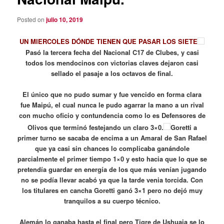
Posted on
julio 10, 2019
UN MIERCOLES DÓNDE TIENEN QUE PASAR LOS SIETE
Pasó la
tercera fecha del Nacional C17 de Clubes, y casi
todos los mendocinos con victorias claves dejaron casi
sellado el pasaje a los octavos de final.
El único que no pudo sumar y fue vencido en forma clara
fue Maipú, el cual nunca le pudo agarrar la mano a un rival
con mucho oficio y contundencia como lo es Defensores de
Olivos que terminó festejando un claro 3×0.
Goretti a
primer turno se sacaba de encima a un Amaral de San Rafael
que ya casi sin chances lo complicaba ganándole
parcialmente el primer tiempo 1×0 y esto hacia que lo que se
pretendía guardar en energía de los que más venían jugando
no se podía llevar acabó ya que la tarde venia torcida. Con
los titulares en cancha Goretti ganó 3×1 pero no dejó muy
tranquilos a su cuerpo técnico.
Alemán lo ganaba hasta el final pero Tigre de Ushuaia se lo