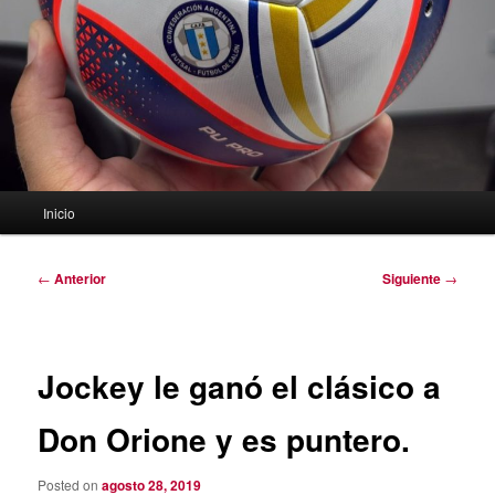
Menú
Inicio
principal
Navegación
←
Anterior
Siguiente
→
de
entradas
Jockey le ganó el clásico a
Don Orione y es puntero.
Posted on
agosto 28, 2019