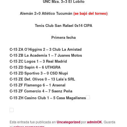
UNC Mza. 3×3 El Lobito
Alemán 2×0 Atlético Tucumán
(se bajó del torneo)
Tenis Club San Rafael 0x14 CIPA
Primera fecha
C-15 ZA O’Higgins 2 – 3 Club La Amistad
C-15 ZB La Academia 1 – 7 Juanes Motos
C-15 ZC Logos 1 – 3 Real Madrid
C-15 ZD Sapin 4 – 6 UTHGRA
C-15 ZD Sportivo 3 – 0 CSD Niupi
C-15 ZE Def. Olivos 0 – 13 Lala’s SRL
C-15 ZF Flamengo 6 – 1 Arsenal
C-15 ZF Comercio 4 – 7 Saenz Peña
C-15 ZH Casino Club 1 – 5 Casa Magallanes
Esta entrada fue publicada en
Uncategorized
por
adminOK
. Guarda
el
.