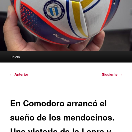
Menú
Inicio
principal
Navegación
←
Anterior
Siguiente
→
de
entradas
En Comodoro arrancó el
sueño de los mendocinos.
Una victoria de la Lepra y