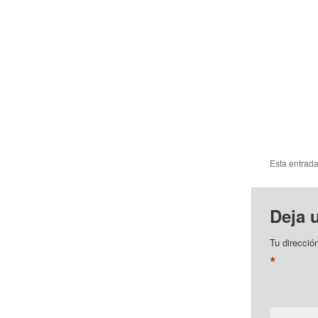
Esta entrad
Deja 
Tu direcció
*