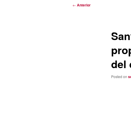
Navegación
←
Anterior
de
entradas
San
pro
del
Posted on
s