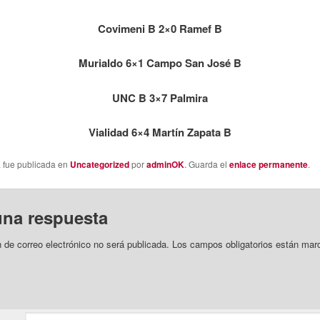
Covimeni B 2×0 Ramef B
Murialdo 6×1 Campo San José B
UNC B 3×7 Palmira
Vialidad 6×4 Martín Zapata B
a fue publicada en
Uncategorized
por
adminOK
. Guarda el
enlace permanente
.
una respuesta
n de correo electrónico no será publicada.
Los campos obligatorios están mar