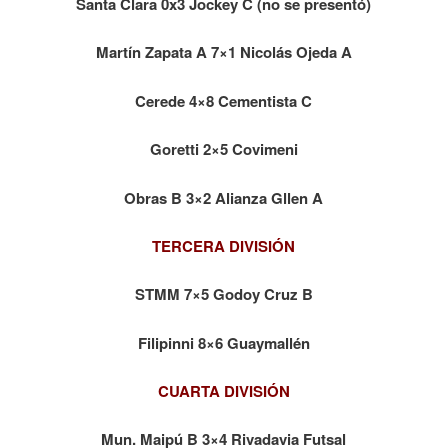
Santa Clara 0x3 Jockey C (no se presentó)
Martín Zapata A 7×1 Nicolás Ojeda A
Cerede 4×8 Cementista C
Goretti 2×5 Covimeni
Obras B 3×2 Alianza Gllen A
TERCERA DIVISIÓN
STMM 7×5 Godoy Cruz B
Filipinni 8×6 Guaymallén
CUARTA DIVISIÓN
Mun. Maipú B 3×4 Rivadavia Futsal