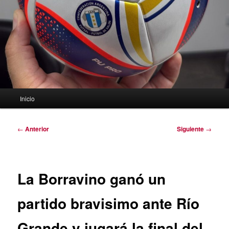
Menú
Inicio
principal
Navegación
←
Anterior
Siguiente
→
de
entradas
La Borravino ganó un
partido bravisimo ante Río
Grande y jugará la final del