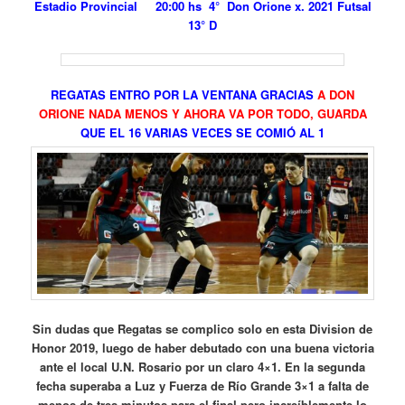
Estadio Provincial 20:00 hs 4° Don Orione x. 2021 Futsal
13° D
REGATAS ENTRO POR LA VENTANA GRACIAS
A DON
ORIONE NADA MENOS Y AHORA VA POR TODO, GUARDA
QUE EL 16 VARIAS VECES SE COMIÓ AL 1
Sin dudas que Regatas se complico solo en esta Division de
Honor 2019, luego de haber debutado con una buena victoria
ante el local U.N. Rosario por un claro 4×1. En la segunda
fecha superaba a Luz y Fuerza de Río Grande 3×1 a falta de
menos de tres minutos para el final pero increíblemente lo