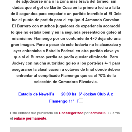
de adjudicarse una o la zona mas brava del torneo, sin
dudas que el gol de Martín Cusa en la primera fecha a falta
de 5 segundos para empatarle un partido increíble al El Defe
fue el punto de partida para el equipo d Armando Corvalan.
El Burrero con muchos jugadores de experiencia acomodó
lo que no estaba bien y en la segunda presentación goleo al
mismísimo Flamengo por un contundente 4×0 dejando una
gran imagen. Pero a pesar de esto todavía no le alcanzaba y
ayer enfrentaba a Estrella Federal en otro partido clave ya
que si el Burrero perdía se podía quedar eliminado. Pero
Jockey con mucha autoridad goleo a los porteños 4×1 para
asegurarse la clasificación a octavos de final donde deberá
enfrentar al complicado Flamengo que es el 70% de la
selección de Comodoro Rivadavia.
Estadio de Newell’s
20:00 hs 6° Jockey Club A x
Flamengo 11° F
Esta entrada fue publicada en
Uncategorized
por
adminOK
. Guarda
el
enlace permanente
.