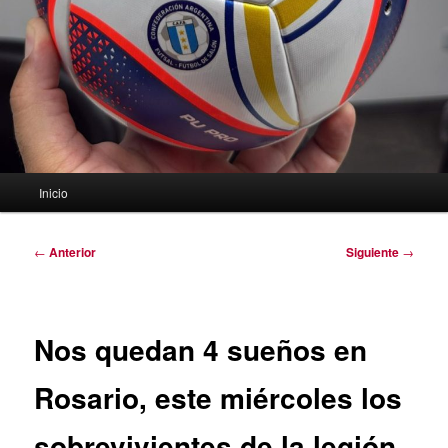
Menú
Inicio
principal
Navegación
←
Anterior
Siguiente
→
de
entradas
Nos quedan 4 sueños en
Rosario, este miércoles los
sobrevivientes de la legión