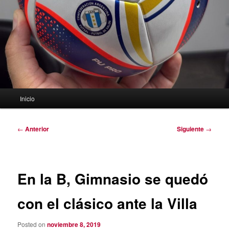
Menú
Inicio
principal
Navegación
←
Anterior
Siguiente
→
de
entradas
En la B, Gimnasio se quedó
con el clásico ante la Villa
Posted on
noviembre 8, 2019