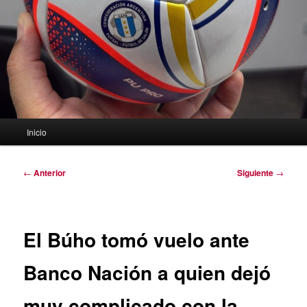
Menú
Inicio
principal
Navegación
←
Anterior
Siguiente
→
de
entradas
El Búho tomó vuelo ante
Banco Nación a quien dejó
muy complicado con la